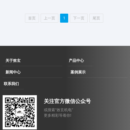
首页
上一页
1
下一页
尾页
关于效玄
产品中心
企业简介
伺服直驱拉丝
新闻中心
案例展示
企业文化
机
企业动态
用户现场
联系我们
发展历程
伺服直驱水箱
行业动态
用户考察及展会洽谈现场
联系方式
资质荣誉
拉丝机
合作案例
关注官方微信公众号
电子地图
消费品
或搜索“效玄机电”
汽车
更多精彩等着你!
农业
建筑