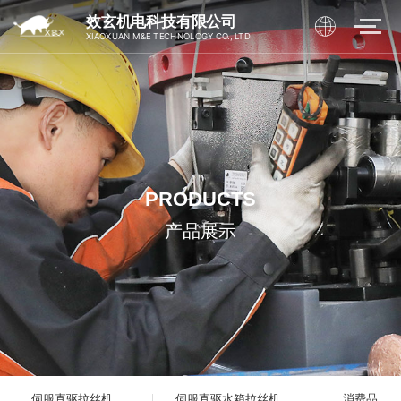
效玄机电科技有限公司
XIAOXUAN M&E TECHNOLOGY CO., LTD
PRODUCTS
产品展示
伺服直驱拉丝机
伺服直驱水箱拉丝机
消费品