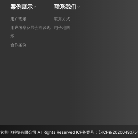
案例展示
联系我们
用户现场
联系方式
用户考察及展会洽谈现
电子地图
场
合作案例
效玄机电科技有限公司 All Rights Reserved ICP备案号：
苏ICP备2020049075