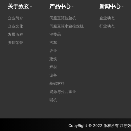
关于效玄
产品中心
新闻中心
企业简介
伺服直驱拉丝机
企业动态
企业文化
伺服直驱水箱拉丝机
行业动态
发展历程
消费品
资质荣誉
汽车
农业
建筑
焊材
设备
基础材料
能源与公共事业
辅机
CopyRight © 2022 版权所有 江苏