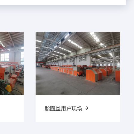
胎圈丝用户现场