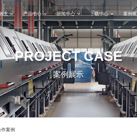
效玄
产品中心
新闻中心
下载中心
案例展
PROJECT CASE
案例展示
合作案例