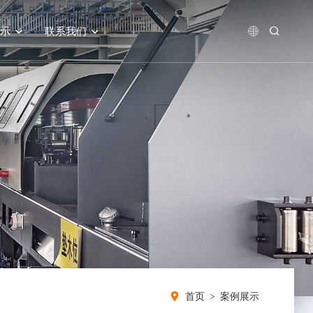
示
联系我们
首页 > 案例展示