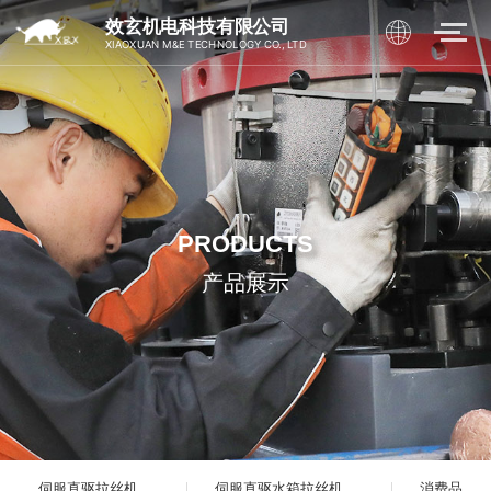
效玄机电科技有限公司
XIAOXUAN M&E TECHNOLOGY CO., LTD
PRODUCTS
产品展示
伺服直驱拉丝机
伺服直驱水箱拉丝机
消费品