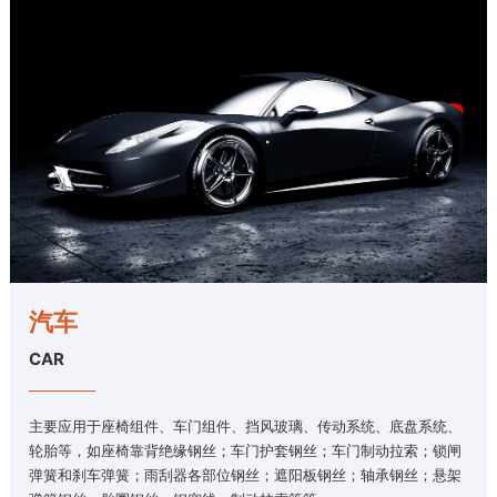
汽车
CAR
主要应用于座椅组件、车门组件、挡风玻璃、传动系统、底盘系统、
轮胎等，如座椅靠背绝缘钢丝；车门护套钢丝；车门制动拉索；锁闸
弹簧和刹车弹簧；雨刮器各部位钢丝；遮阳板钢丝；轴承钢丝；悬架