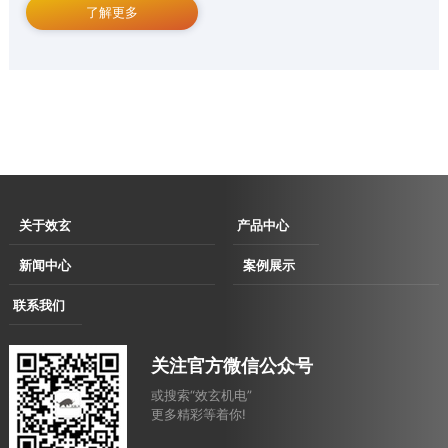
了解更多
关于效玄
产品中心
企业简介
伺服直驱拉丝
新闻中心
案例展示
企业文化
机
企业动态
用户现场
联系我们
发展历程
伺服直驱水箱
行业动态
用户考察及展会洽谈现场
联系方式
资质荣誉
拉丝机
合作案例
关注官方微信公众号
电子地图
消费品
或搜索“效玄机电”
汽车
更多精彩等着你!
农业