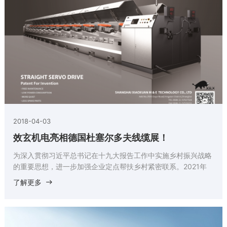
2018-04-03
效玄机电亮相德国杜塞尔多夫线缆展！
为深入贯彻习近平总书记在十九大报告工作中实施乡村振兴战略
的重要思想，进一步加强企业定点帮扶乡村紧密联系。2021年
11月9日，江苏长龄液压股份有限公司再一次开展了和陕西延川
了解更多
县杨家圪坮镇孙家塬村的点对点“扶贫助农，振兴乡村”活动。早
在去年，公司所在地的云亭商会与该村签订“我在延川有棵
（亩）苹果树”的认购活动，确定了为期三年的定点帮扶活动，
让当地农民不再为苹果销路而发愁。