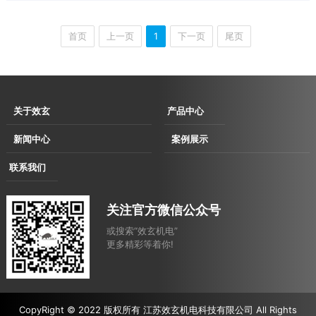
首页
上一页
1
下一页
尾页
关于效玄
产品中心
企业简介
伺服直驱拉丝
新闻中心
案例展示
企业文化
机
企业动态
用户现场
联系我们
发展历程
伺服直驱水箱
行业动态
用户考察及展会洽谈现场
联系方式
资质荣誉
拉丝机
合作案例
关注官方微信公众号
电子地图
消费品
或搜索“效玄机电”
汽车
更多精彩等着你!
农业
建筑
焊材
CopyRight © 2022 版权所有 江苏效玄机电科技有限公司 All Rights
设备