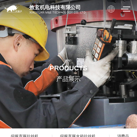
效玄机电科技有限公司
XIAOXUAN M&E TECHNOLOGY CO., LTD
PRODUCTS
产品展示
伺服直驱拉丝机
伺服直驱水箱拉丝机
消费品