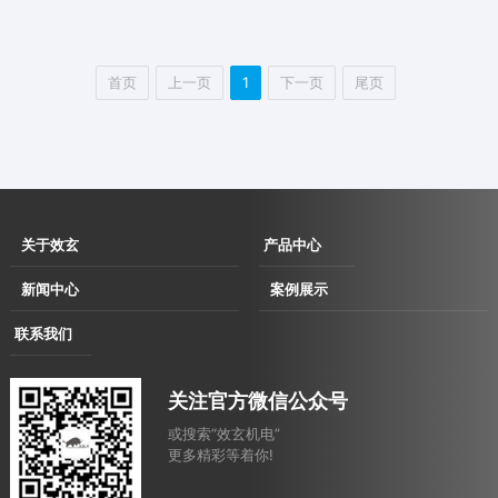
首页
上一页
1
下一页
尾页
关于效玄
产品中心
企业简介
伺服直驱拉丝
新闻中心
案例展示
企业文化
机
企业动态
用户现场
联系我们
发展历程
伺服直驱水箱
行业动态
用户考察及展会洽谈现场
联系方式
资质荣誉
拉丝机
合作案例
关注官方微信公众号
电子地图
消费品
或搜索“效玄机电”
汽车
更多精彩等着你!
农业