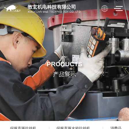
效玄机电科技有限公司
XIAOXUAN M&E TECHNOLOGY CO., LTD
PRODUCTS
产品展示
伺服直驱拉丝机
伺服直驱水箱拉丝机
消费品