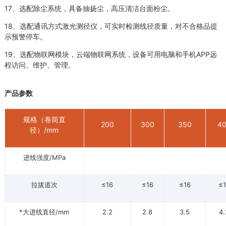
17、选配除尘系统，具备抽扬尘，高压清洁台面粉尘。
18、选配通讯方式激光测径仪，可实时检测线径质量，对不合格品提
示预警停车。
19、选配物联网模块，云端物联网系统，设备可用电脑和手机APP远
程访问、维护、管理。
产品参数
规格（卷筒直
200
300
350
4
径）/mm
进线强度/MPa
拉拔道次
≤16
≤16
≤16
≤
*大进线直径/mm
2.2
2.8
3.5
4.