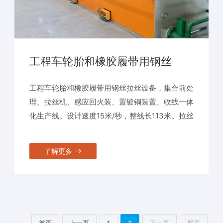
工程车轮胎和橡胶履带用钢丝
工程车轮胎和橡胶履带用钢丝拉丝设备，集合前处
理、拉丝机、感应回火装、置镀铜装置、收线一体
化生产线。设计速度15米/秒，整线长113米。拉丝
机部分仍采用伺服直驱式，电机直驱卷筒。取消减
速机、皮带轮、刹车系统，设备具有节能，高效，
了解更多
低维护特点。机身对称设计，电控与设备融为一
体，致力于节能20%,占地50%，维修40%,提效
20%的目标。