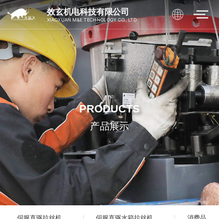
效玄机电科技有限公司
XIAOXUAN M&E TECHNOLOGY CO., LTD
PRODUCTS
产品展示
伺服直驱拉丝机
伺服直驱水箱拉丝机
消费品