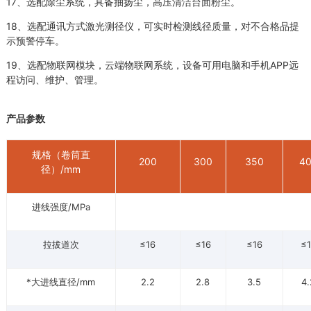
17、选配除尘系统，具备抽扬尘，高压清洁台面粉尘。
18、选配通讯方式激光测径仪，可实时检测线径质量，对不合格品提
示预警停车。
19、选配物联网模块，云端物联网系统，设备可用电脑和手机APP远
程访问、维护、管理。
产品参数
规格（卷筒直
200
300
350
4
径）/mm
进线强度/MPa
拉拔道次
≤16
≤16
≤16
≤
*大进线直径/mm
2.2
2.8
3.5
4.