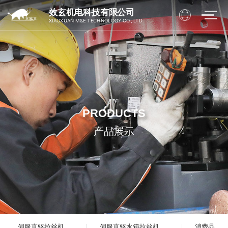
效玄机电科技有限公司
XIAOXUAN M&E TECHNOLOGY CO., LTD
PRODUCTS
产品展示
伺服直驱拉丝机
伺服直驱水箱拉丝机
消费品