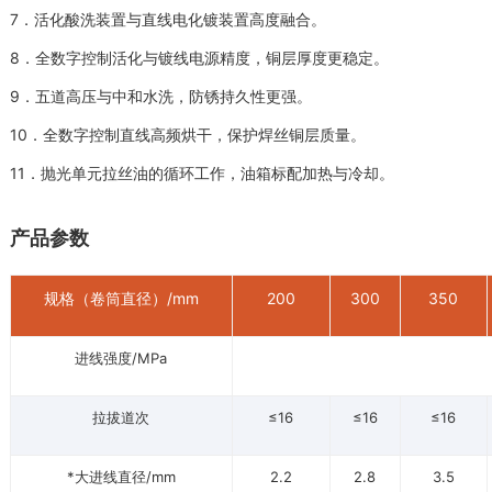
7．活化酸洗装置与直线电化镀装置高度融合。
8．全数字控制活化与镀线电源精度，铜层厚度更稳定。
9．五道高压与中和水洗，防锈持久性更强。
10．全数字控制直线高频烘干，保护焊丝铜层质量。
11．抛光单元拉丝油的循环工作，油箱标配加热与冷却。
产品参数
规格（卷筒直径）/mm
200
300
350
进线强度/MPa
拉拔道次
≤16
≤16
≤16
*大进线直径/mm
2.2
2.8
3.5