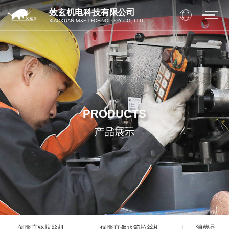
效玄机电科技有限公司
XIAOXUAN M&E TECHNOLOGY CO., LTD
PRODUCTS
产品展示
伺服直驱拉丝机
伺服直驱水箱拉丝机
消费品