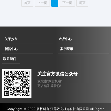
首页
上一页
1
下一页
尾页
关于效玄
产品中心
企业简介
伺服直驱拉丝
新闻中心
案例展示
企业文化
机
企业动态
用户现场
联系我们
发展历程
伺服直驱水箱
行业动态
用户考察及展会洽谈现场
联系方式
资质荣誉
拉丝机
合作案例
关注官方微信公众号
电子地图
消费品
或搜索“效玄机电”
汽车
更多精彩等着你!
农业
建筑
焊材
CopyRight © 2022 版权所有 江苏效玄机电科技有限公司 All Rights
设备