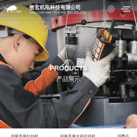
效玄机电科技有限公司
XIAOXUAN M&E TECHNOLOGY CO., LTD
PRODUCTS
产品展示
伺服直驱拉丝机
伺服直驱水箱拉丝机
消费品